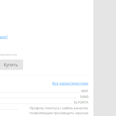
вле?
перезвоним
Купить
Все характеристики
MDF
5/660
ĒLPORTA
Профиль плинтуса с кабель-каналом,
позволяющим производить скрытую