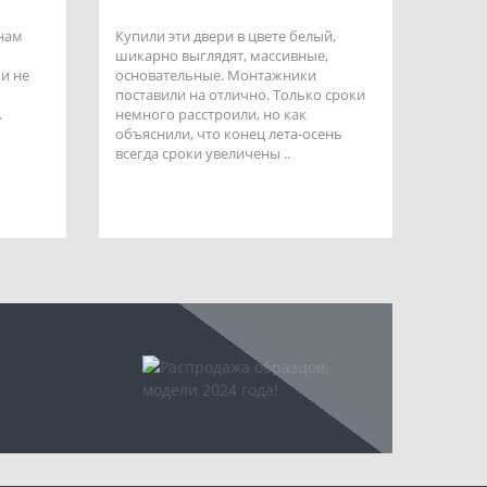
 нам
Купили эти двери в цвете белый,
шикарно выглядят, массивные,
и не
основательные. Монтажники
поставили на отлично. Только сроки
.
немного расстроили, но как
объяснили, что конец лета-осень
всегда сроки увеличены ..