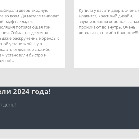
выбирали дверь входную
Купили у вас эти двери, очень
а во всем. Да металл танковат
нравится, красивый дизайн,
счёт мдф накладок
звукоизоляция хорошая, запах
золяция потрясающая три
проникают во внутрь. Очень
ения. Сейчас везде метал
довольны, спасибо большое!!!.
 даже раскрученные бренды с
тной установкой. Ну а
вка это отдельное спасибо
ам установили быстро и
енно! ..
ли 2024 года!
 1день!