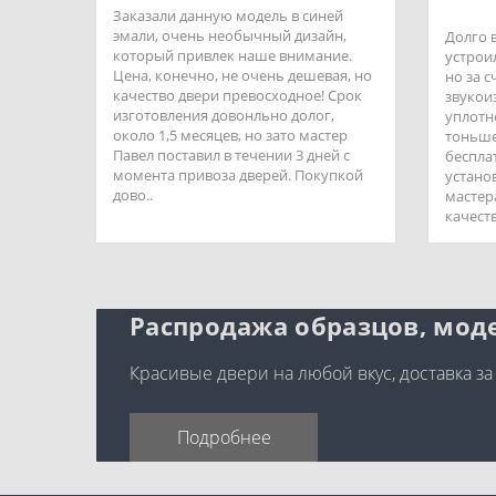
Заказали данную модель в синей
эмали, очень необычный дизайн,
Долго 
который привлек наше внимание.
устроил
Цена, конечно, не очень дешевая, но
но за 
качество двери превосходное! Срок
звукои
изготовления довонльно долог,
уплотн
около 1,5 месяцев, но зато мастер
тоньше
Павел поставил в течении 3 дней с
беспла
момента привоза дверей. Покупкой
устано
дово..
мастер
качеств
Распродажа образцов, моде
Красивые двери на любой вкус, доставка за
Подробнее