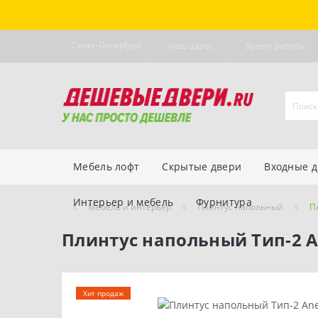
Санкт-Петербург
Наш адрес
Время работы
Мебель лофт
Скрытые двери
Входные 
Интерьер и мебель
Фурнитура
Мебель и интерьер
Плинтус напольный
П
Плинтус напольный Тип-2 An
Хит продаж