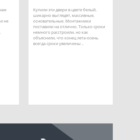
 нам
Купили эти двери в цвете белый,
шикарно выглядят, массивные,
и не
основательные. Монтажники
поставили на отлично. Только сроки
.
немного расстроили, но как
объяснили, что конец лета-осень
всегда сроки увеличены ..