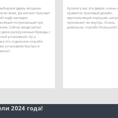
выбирали дверь входную
Купили у вас эти двери, очень
а во всем. Да металл танковат
нравится, красивый дизайн,
счёт мдф накладок
звукоизоляция хорошая, запах
золяция потрясающая три
проникают во внутрь. Очень
ения. Сейчас везде метал
довольны, спасибо большое!!!.
 даже раскрученные бренды с
тной установкой. Ну а
вка это отдельное спасибо
ам установили быстро и
енно! ..
ли 2024 года!