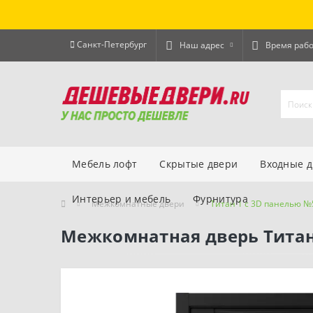
Санкт-Петербург
Наш адрес
Время раб
Мебель лофт
Скрытые двери
Входные 
Интерьер и мебель
Фурнитура
Межкомнатные двери
Титан 1 с 3D панелью №
Межкомнатная дверь Титан