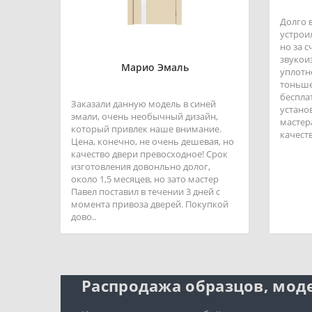
Долго 
устроил
но за 
звукои
Марио Эмаль
уплотн
тоньше
беспла
Заказали данную модель в синей
устано
эмали, очень необычный дизайн,
мастер
который привлек наше внимание.
качеств
Цена, конечно, не очень дешевая, но
качество двери превосходное! Срок
изготовления довонльно долог,
около 1,5 месяцев, но зато мастер
Павел поставил в течении 3 дней с
момента привоза дверей. Покупкой
дово..
Распродажа образцов, моде