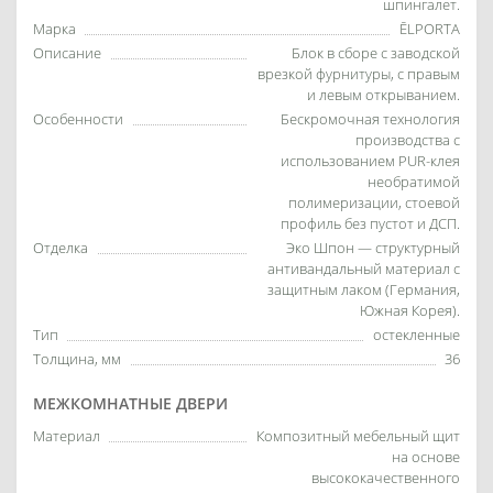
шпингалет.
Марка
ĒLPORTA
Описание
Блок в сборе с заводской
врезкой фурнитуры, с правым
и левым открыванием.
Особенности
Бескромочная технология
производства с
использованием PUR-клея
необратимой
полимеризации, стоевой
профиль без пустот и ДСП.
Отделка
Эко Шпон — структурный
антивандальный материал с
защитным лаком (Германия,
Южная Корея).
Тип
остекленные
Толщина, мм
36
МЕЖКОМНАТНЫЕ ДВЕРИ
Материал
Композитный мебельный щит
на основе
высококачественного