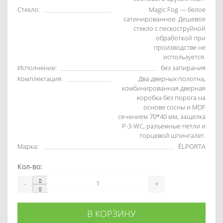
Стекло:
Magic Fog — белое
сатинированное. Дешевое
стекло с пескоструйной
обработкой при
производстве не
используется.
Исполнение:
без запирания
Комплектация:
Два дверных полотна,
комбинированная дверная
коробка без порога на
основе сосны и MDF
сечением 70*40 мм, защелка
P-3-WC, разъемные петли и
торцевой шпингалет.
Марка:
ĒLPORTA
Кол-во:
-
+
В КОРЗИНУ