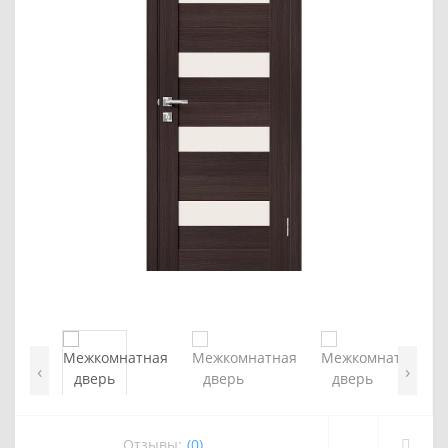
‹
›
Отзывы:
(0)