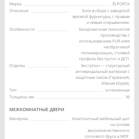
Марка
ĒLPORTA
Описание
Блок в сборе с заводской
врезкой фурнитуры, с правым
и левым открыванием.
Особенности
Бескромочная технология
производства с
использованием PUR-клея
необратимой
полимеризации, стоевой
профиль без пустот и ДСП.
Отделка
Эко Шпон — структурный
антивандальный материал с
защитным лаком (Германия,
Южная Корея).
Тип
остекленные
Толщина, мм
36
МЕЖКОМНАТНЫЕ ДВЕРИ
Материал
Композитный мебельный щит
на основе
высококачественного
соснового бруса и MDF.