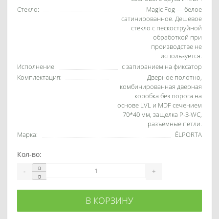
Стекло:
Magic Fog — белое
сатинированное. Дешевое
стекло с пескоструйной
обработкой при
производстве не
используется.
Исполнение:
с запиранием на фиксатор
Комплектация:
Дверное полотно,
комбинированная дверная
коробка без порога на
основе LVL и MDF сечением
70*40 мм, защелка P-3-WC,
разъемные петли.
Марка:
ĒLPORTA
Кол-во:
-
+
В КОРЗИНУ