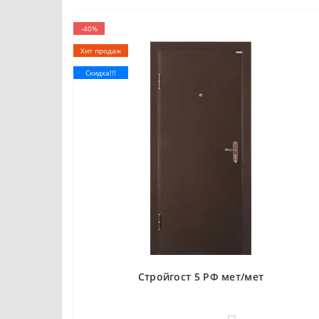
-40%
Хит продаж
Скидка!!!
Стройгост 5 РФ мет/мет