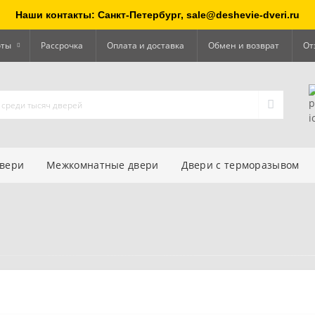
Наши контакты: Санкт-Петербург, sale@deshevie-dveri.ru
оты
Рассрочка
Оплата и доставка
Обмен и возврат
От
двери
Межкомнатные двери
Двери с терморазывом