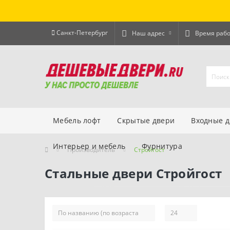
Санкт-Петербург
Наш адрес
Время раб
Мебель лофт
Скрытые двери
Входные 
Интерьер и мебель
Фурнитура
Производитель
Стройгост
Стальные двери Стройгост