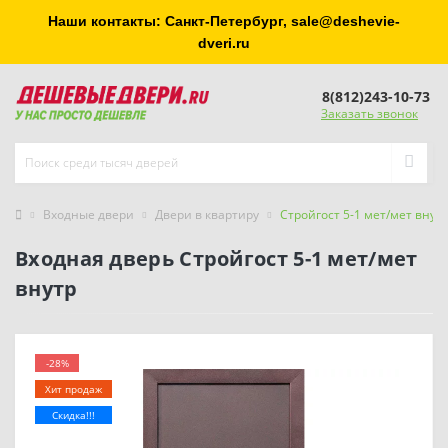
Наши контакты: Санкт-Петербург, sale@deshevie-
dveri.ru
8(812)243-10-73
Заказать звонок
Входные двери
Двери в квартиру
Стройгост 5-1 мет/мет внут
Входная дверь Стройгост 5-1 мет/мет
внутр
-28%
Хит продаж
Скидка!!!