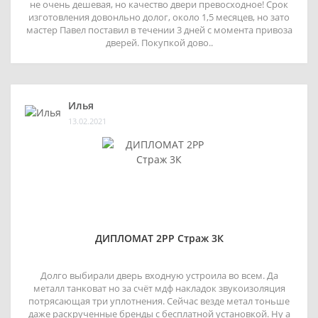
не очень дешевая, но качество двери превосходное! Срок
изготовления довонльно долог, около 1,5 месяцев, но зато
мастер Павел поставил в течении 3 дней с момента привоза
дверей. Покупкой дово..
Илья
13.02.2021
ДИПЛОМАТ 2РР Страж 3К
Долго выбирали дверь входную устроила во всем. Да
металл танковат но за счёт мдф накладок звукоизоляция
потрясающая три уплотнения. Сейчас везде метал тоньше
даже раскрученные бренды с бесплатной установкой. Ну а